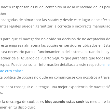
 hacen responsables ni del contenido ni de la veracidad de las pol
okies
.
encargadas de almacenar las
cookies
y desde este lugar debe efect
antes legales pueden garantizar la correcta o incorrecta manipula
es
para que el navegador no olvide su decisión de no aceptación d
, esta empresa almacena las
cookies
en servidores ubicados en Est
e sea necesario para el funcionamiento del sistema o cuando la ley
a adherida al Acuerdo de Puerto Seguro que garantiza que todos lo
uropea. Puede consultar información detallada a este respecto
en e
te otro enlace
.
ta política de
cookies
no dude en comunicarse con nosotros a través
ceros para conseguir que tengas una mejor experiencia de navegac
s.
r la descarga de cookies es
bloqueando estas cookies
mediante la
enen en tu disco duro.