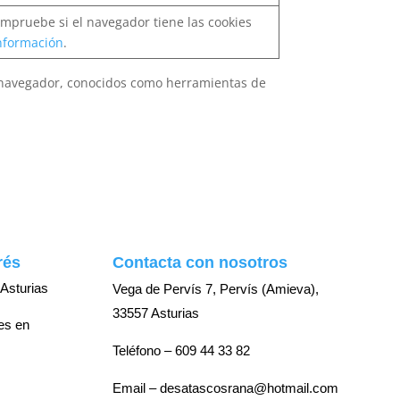
mpruebe si el navegador tiene las cookies
nformación
.
u navegador, conocidos como herramientas de
rés
Contacta con nosotros
Asturias
Vega de Pervís 7, Pervís (Amieva),
33557 Asturias
es en
Teléfono –
609 44 33 82
Email –
desatascosrana@hotmail.com